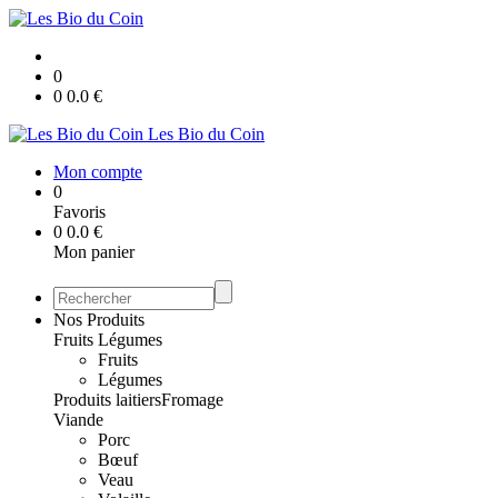
0
0
0.0
€
Les Bio du Coin
Mon compte
0
Favoris
0
0.0
€
Mon panier
Nos Produits
Fruits Légumes
Fruits
Légumes
Produits laitiers
Fromage
Viande
Porc
Bœuf
Veau