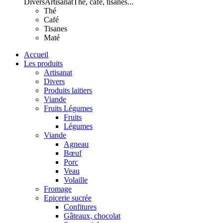
Divers
Artisanat
Thé, café, tisanes...
Thé
Café
Tisanes
Maté
Accueil
Les produits
Artisanat
Divers
Produits laitiers
Viande
Fruits Légumes
Fruits
Légumes
Viande
Agneau
Bœuf
Porc
Veau
Volaille
Fromage
Epicerie sucrée
Confitures
Gâteaux, chocolat