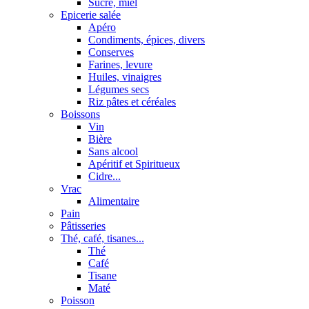
Sucre, miel
Epicerie salée
Apéro
Condiments, épices, divers
Conserves
Farines, levure
Huiles, vinaigres
Légumes secs
Riz pâtes et céréales
Boissons
Vin
Bière
Sans alcool
Apéritif et Spiritueux
Cidre...
Vrac
Alimentaire
Pain
Pâtisseries
Thé, café, tisanes...
Thé
Café
Tisane
Maté
Poisson