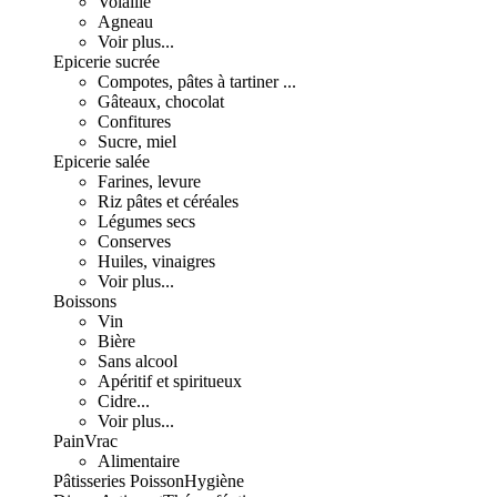
Volaille
Agneau
Voir plus...
Epicerie sucrée
Compotes, pâtes à tartiner ...
Gâteaux, chocolat
Confitures
Sucre, miel
Epicerie salée
Farines, levure
Riz pâtes et céréales
Légumes secs
Conserves
Huiles, vinaigres
Voir plus...
Boissons
Vin
Bière
Sans alcool
Apéritif et spiritueux
Cidre...
Voir plus...
Pain
Vrac
Alimentaire
Pâtisseries
Poisson
Hygiène