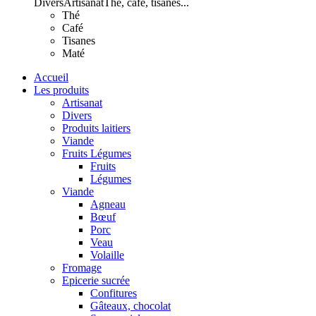
Divers
Artisanat
Thé, café, tisanes...
Thé
Café
Tisanes
Maté
Accueil
Les produits
Artisanat
Divers
Produits laitiers
Viande
Fruits Légumes
Fruits
Légumes
Viande
Agneau
Bœuf
Porc
Veau
Volaille
Fromage
Epicerie sucrée
Confitures
Gâteaux, chocolat