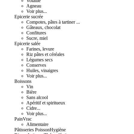
Volaille
Agneau
Voir plus...
Epicerie sucrée
Compotes, pâtes à tartiner ...
Gâteaux, chocolat
Confitures
Sucre, miel
Epicerie salée
Farines, levure
Riz pâtes et céréales
Légumes secs
Conserves
Huiles, vinaigres
Voir plus...
Boissons
Vin
Bière
Sans alcool
Apéritif et spiritueux
Cidre...
Voir plus...
Pain
Vrac
Alimentaire
Pâtisseries
Poisson
Hygiène