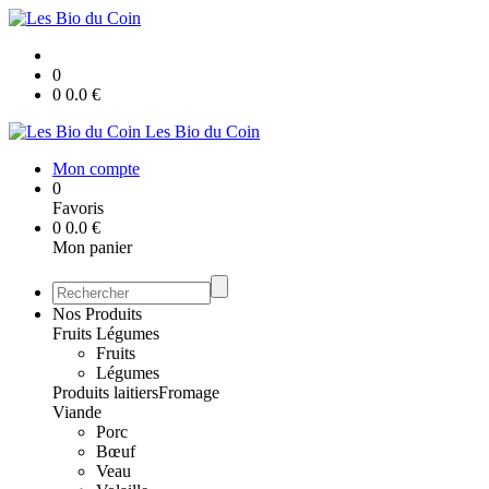
0
0
0.0
€
Les Bio du Coin
Mon compte
0
Favoris
0
0.0
€
Mon panier
Nos Produits
Fruits Légumes
Fruits
Légumes
Produits laitiers
Fromage
Viande
Porc
Bœuf
Veau