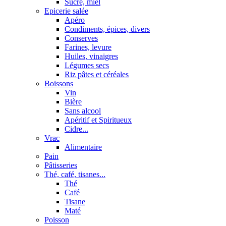
Sucre, miel
Epicerie salée
Apéro
Condiments, épices, divers
Conserves
Farines, levure
Huiles, vinaigres
Légumes secs
Riz pâtes et céréales
Boissons
Vin
Bière
Sans alcool
Apéritif et Spiritueux
Cidre...
Vrac
Alimentaire
Pain
Pâtisseries
Thé, café, tisanes...
Thé
Café
Tisane
Maté
Poisson