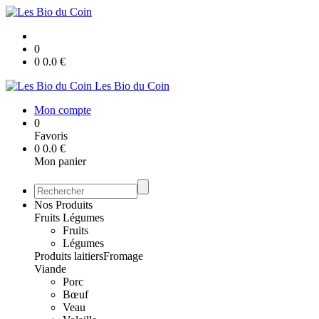
0
0
0.0
€
Les Bio du Coin
Mon compte
0
Favoris
0
0.0
€
Mon panier
Nos Produits
Fruits Légumes
Fruits
Légumes
Produits laitiers
Fromage
Viande
Porc
Bœuf
Veau