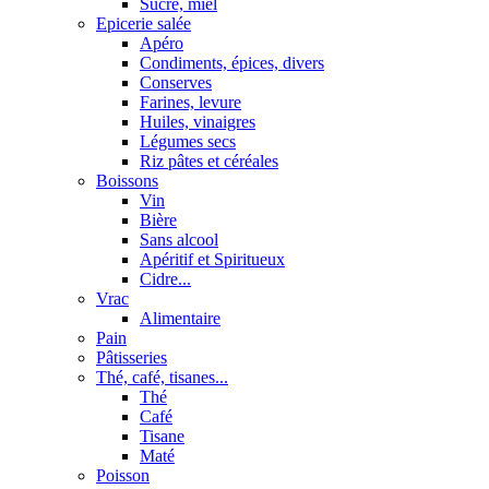
Sucre, miel
Epicerie salée
Apéro
Condiments, épices, divers
Conserves
Farines, levure
Huiles, vinaigres
Légumes secs
Riz pâtes et céréales
Boissons
Vin
Bière
Sans alcool
Apéritif et Spiritueux
Cidre...
Vrac
Alimentaire
Pain
Pâtisseries
Thé, café, tisanes...
Thé
Café
Tisane
Maté
Poisson