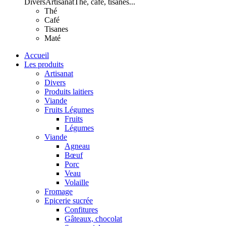
Divers
Artisanat
Thé, café, tisanes...
Thé
Café
Tisanes
Maté
Accueil
Les produits
Artisanat
Divers
Produits laitiers
Viande
Fruits Légumes
Fruits
Légumes
Viande
Agneau
Bœuf
Porc
Veau
Volaille
Fromage
Epicerie sucrée
Confitures
Gâteaux, chocolat