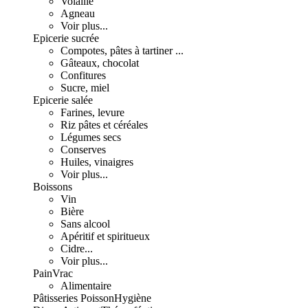
Volaille
Agneau
Voir plus...
Epicerie sucrée
Compotes, pâtes à tartiner ...
Gâteaux, chocolat
Confitures
Sucre, miel
Epicerie salée
Farines, levure
Riz pâtes et céréales
Légumes secs
Conserves
Huiles, vinaigres
Voir plus...
Boissons
Vin
Bière
Sans alcool
Apéritif et spiritueux
Cidre...
Voir plus...
Pain
Vrac
Alimentaire
Pâtisseries
Poisson
Hygiène