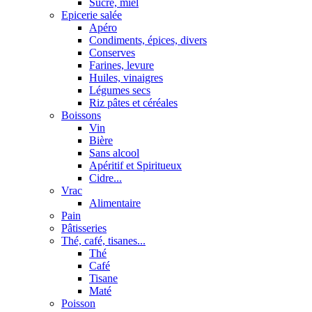
Sucre, miel
Epicerie salée
Apéro
Condiments, épices, divers
Conserves
Farines, levure
Huiles, vinaigres
Légumes secs
Riz pâtes et céréales
Boissons
Vin
Bière
Sans alcool
Apéritif et Spiritueux
Cidre...
Vrac
Alimentaire
Pain
Pâtisseries
Thé, café, tisanes...
Thé
Café
Tisane
Maté
Poisson