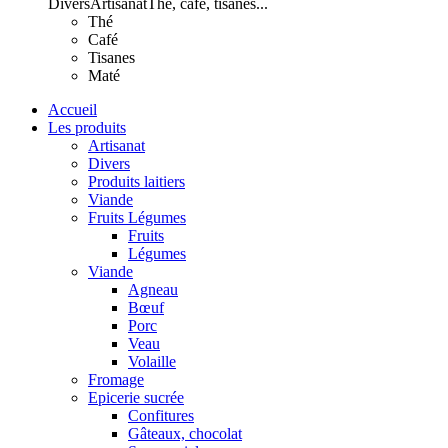
Divers
Artisanat
Thé, café, tisanes...
Thé
Café
Tisanes
Maté
Accueil
Les produits
Artisanat
Divers
Produits laitiers
Viande
Fruits Légumes
Fruits
Légumes
Viande
Agneau
Bœuf
Porc
Veau
Volaille
Fromage
Epicerie sucrée
Confitures
Gâteaux, chocolat