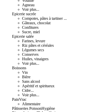
Volaille
Agneau
Voir plus...
Epicerie sucrée
Compotes, pâtes à tartiner ...
Gâteaux, chocolat
Confitures
Sucre, miel
Epicerie salée
Farines, levure
Riz pâtes et céréales
Légumes secs
Conserves
Huiles, vinaigres
Voir plus...
Boissons
Vin
Bière
Sans alcool
Apéritif et spiritueux
Cidre...
Voir plus...
Pain
Vrac
Alimentaire
Pâtisseries
Poisson
Hygiène