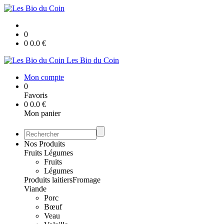
0
0
0.0
€
Les Bio du Coin
Mon compte
0
Favoris
0
0.0
€
Mon panier
Nos Produits
Fruits Légumes
Fruits
Légumes
Produits laitiers
Fromage
Viande
Porc
Bœuf
Veau