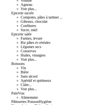
Volaille
Agneau
Voir plus...
Epicerie sucrée
Compotes, pâtes à tartiner ...
Gâteaux, chocolat
Confitures
Sucre, miel
Epicerie salée
Farines, levure
Riz pâtes et céréales
Légumes secs
Conserves
Huiles, vinaigres
Voir plus...
Boissons
Vin
Bière
Sans alcool
Apéritif et spiritueux
Cidre...
Voir plus...
Pain
Vrac
Alimentaire
Pâtisseries
Poisson
Hygiène