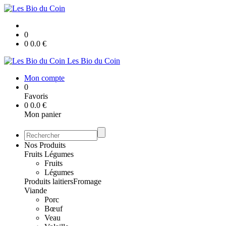
0
0
0.0
€
Les Bio du Coin
Mon compte
0
Favoris
0
0.0
€
Mon panier
Nos Produits
Fruits Légumes
Fruits
Légumes
Produits laitiers
Fromage
Viande
Porc
Bœuf
Veau