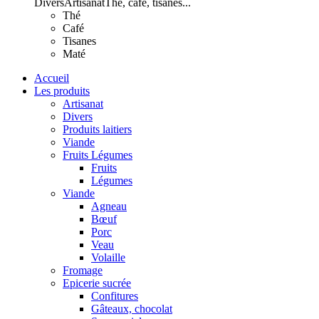
Divers
Artisanat
Thé, café, tisanes...
Thé
Café
Tisanes
Maté
Accueil
Les produits
Artisanat
Divers
Produits laitiers
Viande
Fruits Légumes
Fruits
Légumes
Viande
Agneau
Bœuf
Porc
Veau
Volaille
Fromage
Epicerie sucrée
Confitures
Gâteaux, chocolat