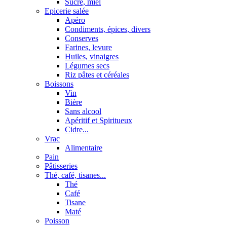
Sucre, miel
Epicerie salée
Apéro
Condiments, épices, divers
Conserves
Farines, levure
Huiles, vinaigres
Légumes secs
Riz pâtes et céréales
Boissons
Vin
Bière
Sans alcool
Apéritif et Spiritueux
Cidre...
Vrac
Alimentaire
Pain
Pâtisseries
Thé, café, tisanes...
Thé
Café
Tisane
Maté
Poisson