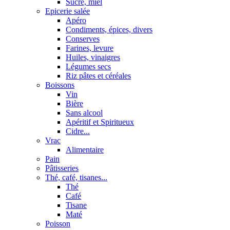
Sucre, miel
Epicerie salée
Apéro
Condiments, épices, divers
Conserves
Farines, levure
Huiles, vinaigres
Légumes secs
Riz pâtes et céréales
Boissons
Vin
Bière
Sans alcool
Apéritif et Spiritueux
Cidre...
Vrac
Alimentaire
Pain
Pâtisseries
Thé, café, tisanes...
Thé
Café
Tisane
Maté
Poisson