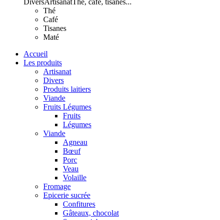
Divers
Artisanat
Thé, café, tisanes...
Thé
Café
Tisanes
Maté
Accueil
Les produits
Artisanat
Divers
Produits laitiers
Viande
Fruits Légumes
Fruits
Légumes
Viande
Agneau
Bœuf
Porc
Veau
Volaille
Fromage
Epicerie sucrée
Confitures
Gâteaux, chocolat