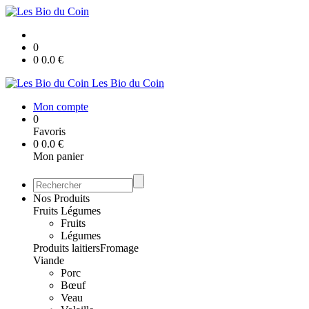
0
0
0.0
€
Les Bio du Coin
Mon compte
0
Favoris
0
0.0
€
Mon panier
Nos Produits
Fruits Légumes
Fruits
Légumes
Produits laitiers
Fromage
Viande
Porc
Bœuf
Veau