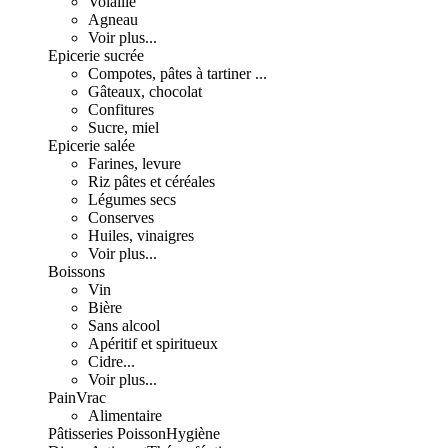
Volaille
Agneau
Voir plus...
Epicerie sucrée
Compotes, pâtes à tartiner ...
Gâteaux, chocolat
Confitures
Sucre, miel
Epicerie salée
Farines, levure
Riz pâtes et céréales
Légumes secs
Conserves
Huiles, vinaigres
Voir plus...
Boissons
Vin
Bière
Sans alcool
Apéritif et spiritueux
Cidre...
Voir plus...
Pain
Vrac
Alimentaire
Pâtisseries
Poisson
Hygiène