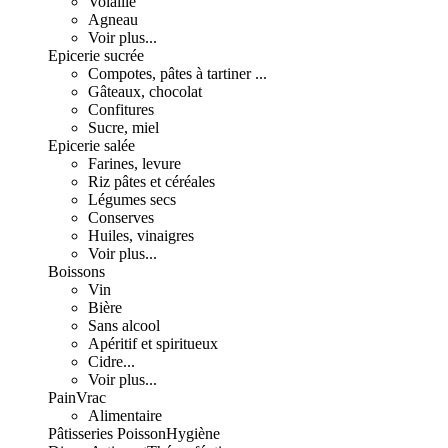
Volaille
Agneau
Voir plus...
Epicerie sucrée
Compotes, pâtes à tartiner ...
Gâteaux, chocolat
Confitures
Sucre, miel
Epicerie salée
Farines, levure
Riz pâtes et céréales
Légumes secs
Conserves
Huiles, vinaigres
Voir plus...
Boissons
Vin
Bière
Sans alcool
Apéritif et spiritueux
Cidre...
Voir plus...
Pain
Vrac
Alimentaire
Pâtisseries
Poisson
Hygiène