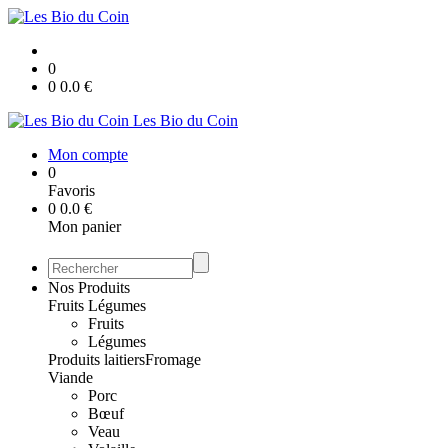
0
0
0.0
€
Les Bio du Coin
Mon compte
0
Favoris
0
0.0
€
Mon panier
Nos Produits
Fruits Légumes
Fruits
Légumes
Produits laitiers
Fromage
Viande
Porc
Bœuf
Veau