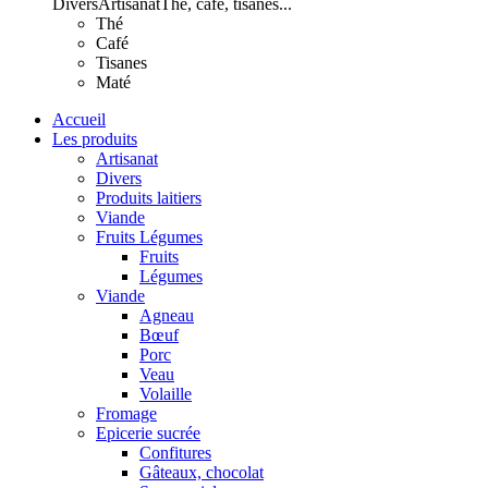
Divers
Artisanat
Thé, café, tisanes...
Thé
Café
Tisanes
Maté
Accueil
Les produits
Artisanat
Divers
Produits laitiers
Viande
Fruits Légumes
Fruits
Légumes
Viande
Agneau
Bœuf
Porc
Veau
Volaille
Fromage
Epicerie sucrée
Confitures
Gâteaux, chocolat