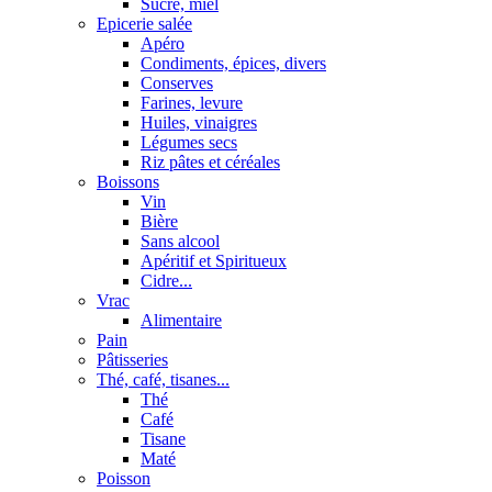
Sucre, miel
Epicerie salée
Apéro
Condiments, épices, divers
Conserves
Farines, levure
Huiles, vinaigres
Légumes secs
Riz pâtes et céréales
Boissons
Vin
Bière
Sans alcool
Apéritif et Spiritueux
Cidre...
Vrac
Alimentaire
Pain
Pâtisseries
Thé, café, tisanes...
Thé
Café
Tisane
Maté
Poisson