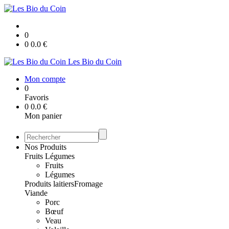
0
0
0.0
€
Les Bio du Coin
Mon compte
0
Favoris
0
0.0
€
Mon panier
Nos Produits
Fruits Légumes
Fruits
Légumes
Produits laitiers
Fromage
Viande
Porc
Bœuf
Veau