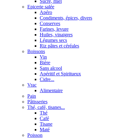
Sucre, miel
Epicerie salée
Apéro
Condiments, épices, divers
Conserves
Farines, levure
Huiles, vinaigres
Légumes secs
Riz pâtes et céréales
Boissons
Vin
Bière
Sans alcool
Apéritif et Spiritueux
Cidre...
Vrac
Alimentaire
Pain
Pâtisseries
Thé, café, tisanes...
Thé
Café
Tisane
Maté
Poisson