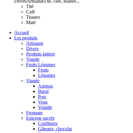
Divers
Artisanat
Thé, café, tisanes...
Thé
Café
Tisanes
Maté
Accueil
Les produits
Artisanat
Divers
Produits laitiers
Viande
Fruits Légumes
Fruits
Légumes
Viande
Agneau
Bœuf
Porc
Veau
Volaille
Fromage
Epicerie sucrée
Confitures
Gâteaux, chocolat