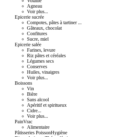
Volaille
Agneau
Voir plus...
Epicerie sucrée
Compotes, pâtes à tartiner ...
Gâteaux, chocolat
Confitures
Sucre, miel
Epicerie salée
Farines, levure
Riz pâtes et céréales
Légumes secs
Conserves
Huiles, vinaigres
Voir plus...
Boissons
Vin
Bière
Sans alcool
Apéritif et spiritueux
Cidre...
Voir plus...
Pain
Vrac
Alimentaire
Pâtisseries
Poisson
Hygiène