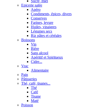
Sucre, miel
Epicerie salée
Apéro
Condiments, épices, divers
Conserves
Farines, levure
Huiles, vinaigres
Légumes secs
Riz pâtes et céréales
Boissons
Vin
Bière
Sans alcool
Apéritif et Spiritueux
Cidre...
Vrac
Alimentaire
Pain
Pâtisseries
Thé, café, tisanes...
Thé
Café
Tisane
Maté
Poisson