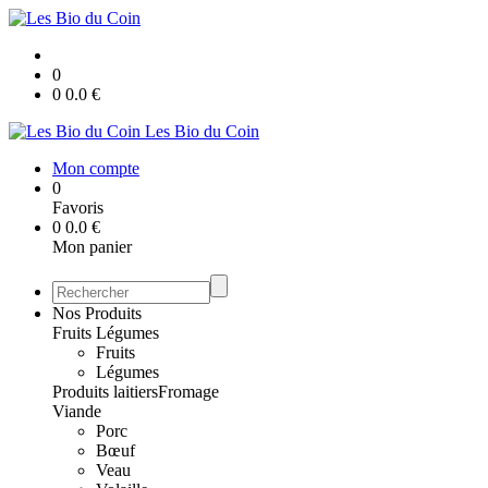
0
0
0.0
€
Les Bio du Coin
Mon compte
0
Favoris
0
0.0
€
Mon panier
Nos Produits
Fruits Légumes
Fruits
Légumes
Produits laitiers
Fromage
Viande
Porc
Bœuf
Veau