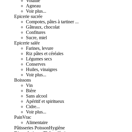
Volaille
Agneau
Voir plus...
Epicerie sucrée
Compotes, pâtes à tartiner ...
Gâteaux, chocolat
Confitures
Sucre, miel
Epicerie salée
Farines, levure
Riz pâtes et céréales
Légumes secs
Conserves
Huiles, vinaigres
Voir plus...
Boissons
Vin
Bière
Sans alcool
Apéritif et spiritueux
Cidre...
Voir plus...
Pain
Vrac
Alimentaire
Pâtisseries
Poisson
Hygiène