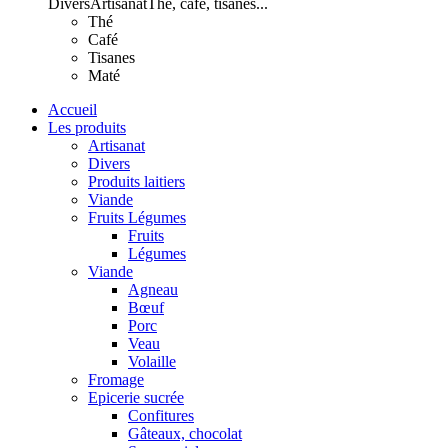
Divers
Artisanat
Thé, café, tisanes...
Thé
Café
Tisanes
Maté
Accueil
Les produits
Artisanat
Divers
Produits laitiers
Viande
Fruits Légumes
Fruits
Légumes
Viande
Agneau
Bœuf
Porc
Veau
Volaille
Fromage
Epicerie sucrée
Confitures
Gâteaux, chocolat