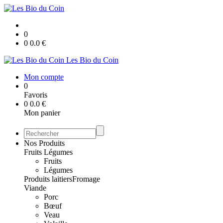
0
0
0.0
€
Les Bio du Coin
Mon compte
0
Favoris
0
0.0
€
Mon panier
Nos Produits
Fruits Légumes
Fruits
Légumes
Produits laitiers
Fromage
Viande
Porc
Bœuf
Veau