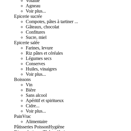
Volaille
Agneau
Voir plus...
Epicerie sucrée
Compotes, pâtes à tartiner ...
Gâteaux, chocolat
Confitures
Sucre, miel
Epicerie salée
Farines, levure
Riz pâtes et céréales
Légumes secs
Conserves
Huiles, vinaigres
Voir plus...
Boissons
Vin
Bière
Sans alcool
Apéritif et spiritueux
Cidre...
Voir plus...
Pain
Vrac
Alimentaire
Pâtisseries
Poisson
Hygiène