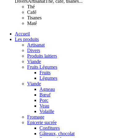
Divers
Artisanat
Thé, café, tisanes...
Thé
Café
Tisanes
Maté
Accueil
Les produits
Artisanat
Divers
Produits laitiers
Viande
Fruits Légumes
Fruits
Légumes
Viande
Agneau
Bœuf
Porc
Veau
Volaille
Fromage
Epicerie sucrée
Confitures
Gâteaux, chocolat