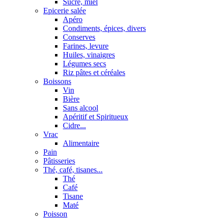
Sucre, miel
Epicerie salée
Apéro
Condiments, épices, divers
Conserves
Farines, levure
Huiles, vinaigres
Légumes secs
Riz pâtes et céréales
Boissons
Vin
Bière
Sans alcool
Apéritif et Spiritueux
Cidre...
Vrac
Alimentaire
Pain
Pâtisseries
Thé, café, tisanes...
Thé
Café
Tisane
Maté
Poisson