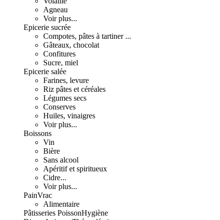
Volaille
Agneau
Voir plus...
Epicerie sucrée
Compotes, pâtes à tartiner ...
Gâteaux, chocolat
Confitures
Sucre, miel
Epicerie salée
Farines, levure
Riz pâtes et céréales
Légumes secs
Conserves
Huiles, vinaigres
Voir plus...
Boissons
Vin
Bière
Sans alcool
Apéritif et spiritueux
Cidre...
Voir plus...
Pain
Vrac
Alimentaire
Pâtisseries
Poisson
Hygiène