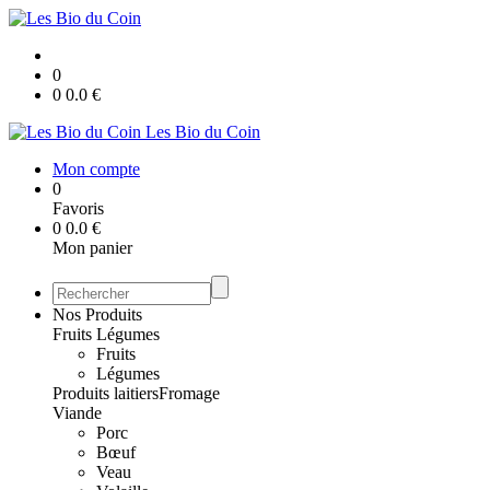
0
0
0.0
€
Les Bio du Coin
Mon compte
0
Favoris
0
0.0
€
Mon panier
Nos Produits
Fruits Légumes
Fruits
Légumes
Produits laitiers
Fromage
Viande
Porc
Bœuf
Veau