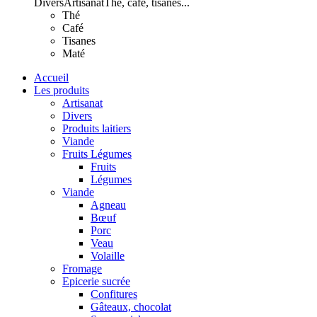
Divers
Artisanat
Thé, café, tisanes...
Thé
Café
Tisanes
Maté
Accueil
Les produits
Artisanat
Divers
Produits laitiers
Viande
Fruits Légumes
Fruits
Légumes
Viande
Agneau
Bœuf
Porc
Veau
Volaille
Fromage
Epicerie sucrée
Confitures
Gâteaux, chocolat