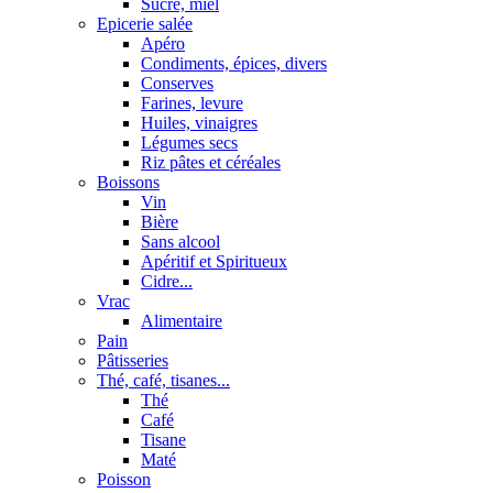
Sucre, miel
Epicerie salée
Apéro
Condiments, épices, divers
Conserves
Farines, levure
Huiles, vinaigres
Légumes secs
Riz pâtes et céréales
Boissons
Vin
Bière
Sans alcool
Apéritif et Spiritueux
Cidre...
Vrac
Alimentaire
Pain
Pâtisseries
Thé, café, tisanes...
Thé
Café
Tisane
Maté
Poisson