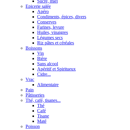
Sucre, miel
Epicerie salée
Apéro
Condiments, épices, divers
Conserves
Farines, levure
Huiles, vinaigres
Légumes secs
Riz pâtes et céréales
Boissons
Vin
Bière
Sans alcool
Apéritif et Spiritueux
Cidre...
Vrac
Alimentaire
Pain
Pâtisseries
Thé, café, tisanes...
Thé
Café
Tisane
Maté
Poisson