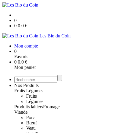
0
0
0.0
€
Les Bio du Coin
Mon compte
0
Favoris
0
0.0
€
Mon panier
Nos Produits
Fruits Légumes
Fruits
Légumes
Produits laitiers
Fromage
Viande
Porc
Bœuf
Veau