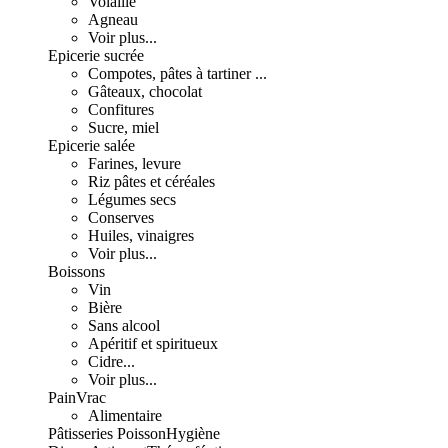
Volaille
Agneau
Voir plus...
Epicerie sucrée
Compotes, pâtes à tartiner ...
Gâteaux, chocolat
Confitures
Sucre, miel
Epicerie salée
Farines, levure
Riz pâtes et céréales
Légumes secs
Conserves
Huiles, vinaigres
Voir plus...
Boissons
Vin
Bière
Sans alcool
Apéritif et spiritueux
Cidre...
Voir plus...
Pain
Vrac
Alimentaire
Pâtisseries
Poisson
Hygiène