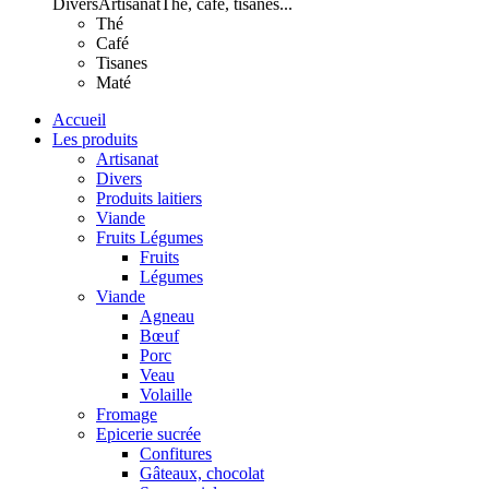
Divers
Artisanat
Thé, café, tisanes...
Thé
Café
Tisanes
Maté
Accueil
Les produits
Artisanat
Divers
Produits laitiers
Viande
Fruits Légumes
Fruits
Légumes
Viande
Agneau
Bœuf
Porc
Veau
Volaille
Fromage
Epicerie sucrée
Confitures
Gâteaux, chocolat